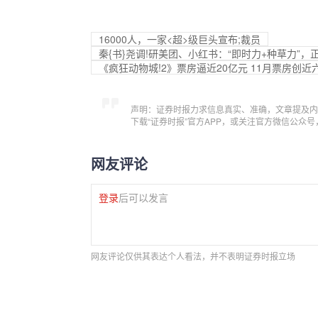
16000人，一家<超>级巨头宣布;裁员
秦{书}尧调!研美团、小红书：“即时力+种草力”
《疯狂动物城!2》票房逼近20亿元 11月票房创
声明：证券时报力求信息真实、准确，文章提及内
下载“证券时报”官方APP，或关注官方微信公众
网友评论
登录
后可以发言
网友评论仅供其表达个人看法，并不表明证券时报立场