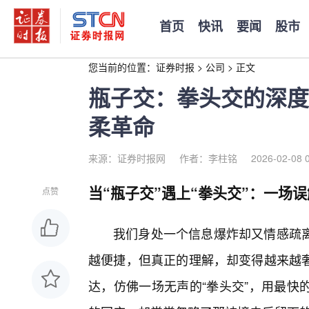
首页
快讯
要闻
股市
您当前的位置：
证券时报
>
公司
>
正文
瓶子交：拳头交的深度
柔革命
来源：证券时报网
作者：李柱铭
2026-02-08 
当“瓶子交”遇上“拳头交”：一场
点赞
我们身处一个信息爆炸却又情感疏离
越便捷，但真正的理解，却变得越来越
达，仿佛一场无声的“拳头交”，用最快