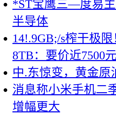
*ST宝鹰三—度易
半导体
14!.9GB;/s榨干极
8TB：要价近7500
中.东惊变，黄金原
消息称小米手机二季
增幅更大