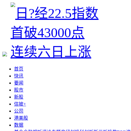
首页
快讯
要闻
股市
新股
信披+
公司
港美股
数据