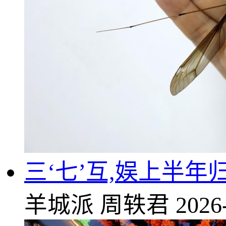
三‘七’互,娱上半年
羊城派
周轶君
2026