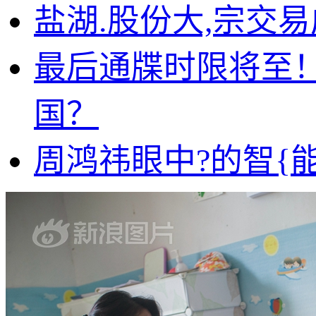
盐湖.股份大,宗交易成
最后通牒时限将至！
国？
周鸿祎眼中?的智{