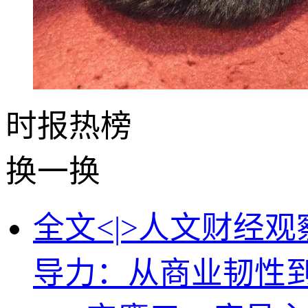
时报
热榜
换一换
全文<|>人文财经
导力：从商业韧性到