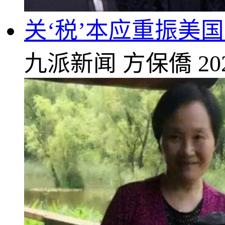
关‘税’本应重振美
九派新闻
方保僑
20