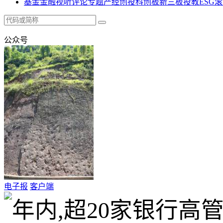
基金
金融
视听
评论
专题
产经
创投
科创板
新三板
投教
ESG
滚
公众号
电子报
客户端