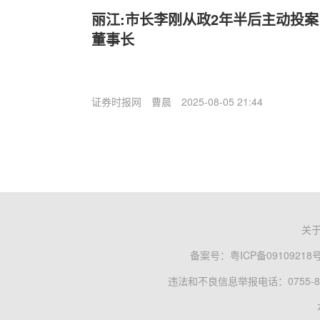
丽江:市长李刚从政2年半后主动投
董事长
证券时报网
曹晨
2025-08-05 21:44
关
备案号：
粤ICP备09109218
违法和不良信息举报电话：0755-83