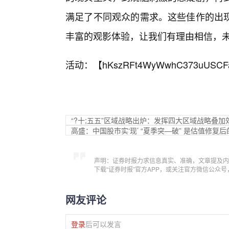
满足了不同观众的需求。这些佳作的出
丰富的观影体验，让我们有理由相信，
活动：【
hKszRFt4WyWwhC373uUSCF
“?十;五五”区域战略出炉：发挥四大区域战略叠
高盛：中国股市实‘现’ “夏季突—破” 是估值修复
声明：证券时报力求信息真实、准确，文章提及内
下载“证券时报”官方APP，或关注官方微信公众
网友评论
登录
后可以发言