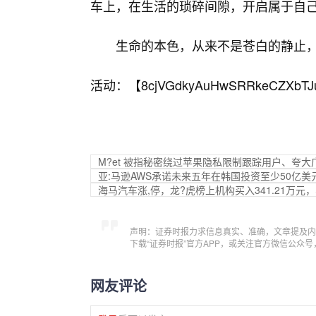
车上，在生活的琐碎间隙，开启属于自己
生命的本色，从来不是苍白的静止
活动：【
8cjVGdkyAuHwSRRkeCZXbTJ
M?et
被指秘密绕过苹果隐私限制跟踪用户、夸大广
亚:马逊AWS承诺未来五年在韩国投资至少50亿美
海马汽车涨,停，龙?虎榜上机构买入341.21万元，卖
声明：证券时报力求信息真实、准确，文章提及内
下载“证券时报”官方APP，或关注官方微信公众
网友评论