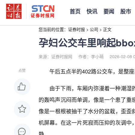
首页
快讯
要闻
股市
您当前的位置：
证券时报
>
公司
>
正文
孕妇公交车里响起bbox
来源：证券时报网
作者：李小萌
2026-02-08 
午后五点半的402路公交车，是整座
点赞
由于下雨，车厢内弥漫着一种潮湿
的轰鸣声沉闷而单调，像是一个患了重感
像是一根根被抽干了水分的盆栽，歪歪
机屏幕。在这一片死寂而压抑的灰调中，
静。