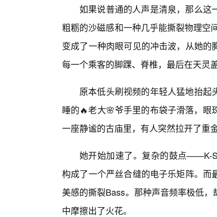
如果说普通的人声是清泉，那么这
粗粝的沙磁感和一种几乎能撕裂物理空间
变成了一种肉眼可见的冲击波，从她的胸
每一个乘客的脚踝、脊椎，最后在天灵
原本低头刷视频的年轻人猛地抬起
睡的🔥老大🌸爷手里的布袋子滑落，
一座静谧的古庙里，有人突然拉开了重
她开始加速了。复杂的鼓点——K-Snar
构成了一个严丝合缝的电子乐矩阵。而最
美感的撕裂Bass。那种声音频率极低
中摩擦出了火花。