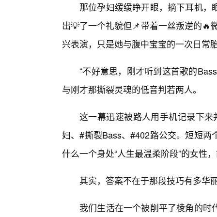
那位孕妇缓缓睁开眼，摘下耳机，
出💡了一个礼貌但📌带着一丝叛逆的
兴表演，只是她与腹中宝宝的一次日常
“不好意思，刚才听到这首歌的Ba
与刚才那撕裂灵魂的低音判若两人。
这一幕迅速被路人用手机记录下来
妇、#撕裂Bass、#402路公交。短
什么一个身处“人生最温柔阶段”的女性
其实，答案不在于那段技巧有多华丽
我们生活在一个被削平了棱角的时