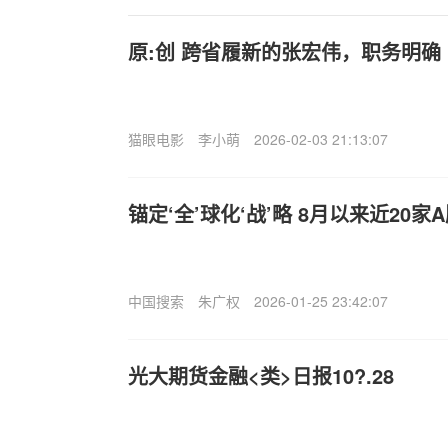
原:创 跨省履新的张宏伟，职务明确
猫眼电影
李小萌
2026-02-03 21:13:07
锚定‘全’球化‘战’略 8月以来近20
中国搜索
朱广权
2026-01-25 23:42:07
光大期货金融<类>日报10?.28