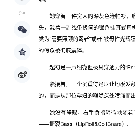
分享
她穿着一件宽大的深灰色连帽衫，
头，戴着一副线条极简的银色挂耳式耳
类为“需要照顾的弱者”或者“被母性光
的假象被彻底震碎。
起初是一声细微但极具穿透力的“P
紧接着，一个沉重得足以让地板发颤
的，而是从那位孕妇的喉咙深处喷涌而
她没有睁眼，右手食指轻微地随着节
——撕裂Bass（LipRoll&SpitSnare）。